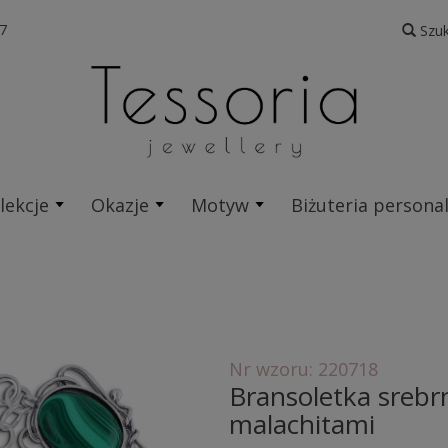
7
Szuk
lekcje
Okazje
Motyw
Biżuteria persona
Nr wzoru: 220718
Bransoletka srebr
malachitami