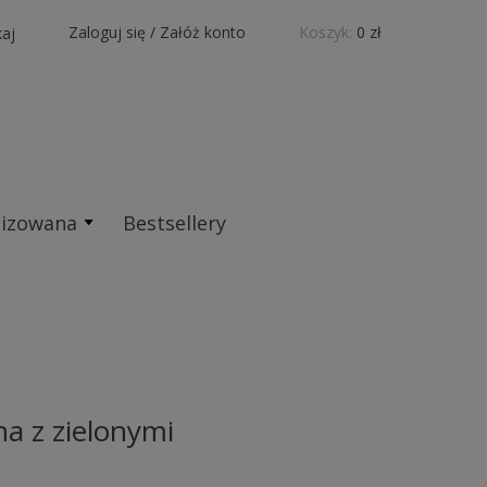
Zaloguj się
/
Załóż konto
Koszyk:
0 zł
aj
lizowana
Bestsellery
na z zielonymi