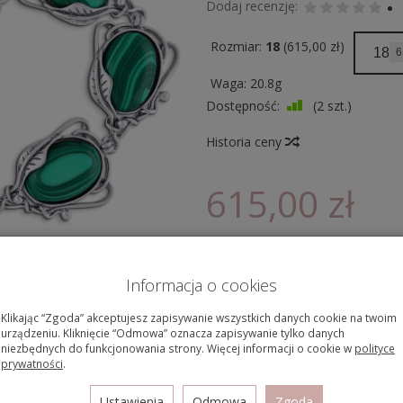
Dodaj recenzję:
Rozmiar:
18
(615,00 zł)
18
6
Waga: 20.8g
Dostępność:
(
2
szt.)
Historia ceny
615,00 zł
Informacja o cookies
Ilość:
szt.
dodaj do ko
Klikając “Zgoda” akceptujesz zapisywanie wszystkich danych cookie na twoim
urządzeniu. Kliknięcie “Odmowa” oznacza zapisywanie tylko danych
niezbędnych do funkcjonowania strony. Więcej informacji o cookie w
polityce
Płatność za pobr
prywatności
.
Przelewy24
Szybkie płatności B
Ustawienia
Odmowa
Zgoda