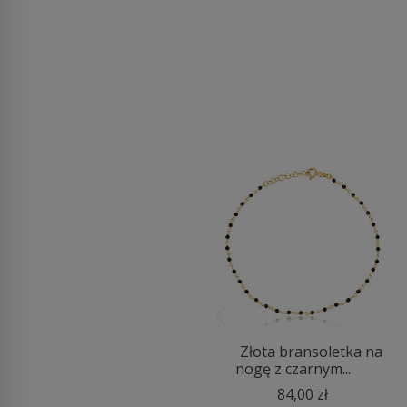
Srebrna bransoletka
Złota bransoletka na
damska z turkus...
nogę z czarnym...
419,00 zł
84,00 zł