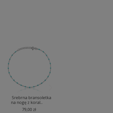
Srebrna bransoletka
Srebrna bransoletka
na nogę z koral...
na nogę z czarn...
79,00 zł
84,00 zł