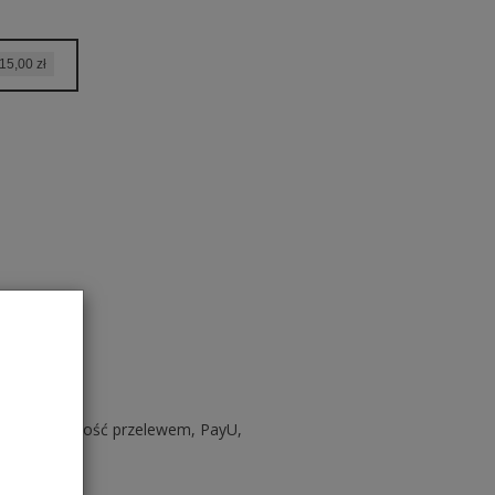
15,00 zł
szyka
aniem, Płatność przelewem, PayU,
lik.