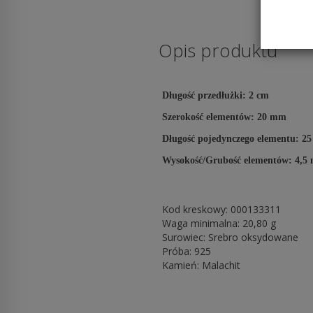
Opis produktu
Długość przedłużki: 2 cm
Szerokość elementów: 20 mm
Długość pojedynczego elementu: 2
Wysokość/Grubość elementów: 4,5
Kod kreskowy: 000133311
Waga minimalna: 20,80 g
Surowiec: Srebro oksydowane
Próba: 925
Kamień: Malachit