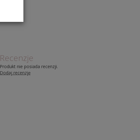
Recenzje
Produkt nie posiada recenzji.
Dodaj recenzję