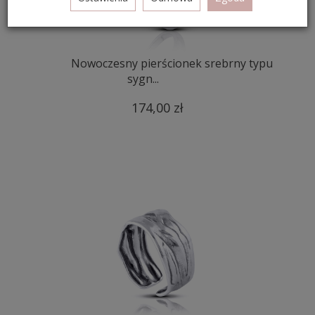
Nowoczesny pierścionek srebrny typu
sygn...
174,00 zł