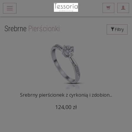
Srebrne
Pierścionki
Filtry
Srebrny pierścionek z cyrkonią i zdobion...
124,00 zł