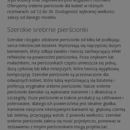
Oferujemy srebrne pierścionki dla kobiet w różnych
rozmiarach: od 12 do 30. Dostępność wybranej wielkości
zależy od danego modelu.
Szerokie srebrne pierścionki
Szerokie i bogato zdobione pierścionki od kilku lat podbijają
serca miłośniczek biżuterii. Wyróżniają się najczęściej dużym
kamieniem, który odbija światło i tworzy zachwycający efekt
refleksów na powierzchni pierścionka. Poza onyksem lub
malachitem, na pierścionkach często umieszcza się jedną,
dużą cyrkonię lub kilka mniejszych, które tworzą wyjątkową
kompozycję. Szerokie pierścionki są przeznaczone dla
odważnych kobiet, które lubią wyróżniającą się biżuterię i
preferują oryginalne srebrne pierścionki. Nasze srebrne
pierścionki damskie są wykonane starannie i z dbałością o
szczegóły. Duże pierścionki w trakcie produkcji są szlifowane i
polerowane, dlatego ich powierzchnia jest idealnie gładka.
Kamienie nasycone intensywnymi barwami np. głęboką czernią
lub zielenią, przyciągają wzrok. Z powodu wielkości, szerokie
srebrne pierścionki zaleca się nosić pojedynczo, ponieważ w
zestawieniu z innymi pierścionkami mogą przytłaczać.