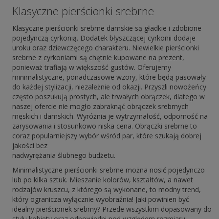
Klasyczne pierścionki srebrne
Klasyczne pierścionki srebrne damskie są gładkie i zdobione
pojedynczą cyrkonią. Dodatek błyszczącej cyrkonii dodaje
uroku oraz dziewczęcego charakteru. Niewielkie pierścionki
srebrne z cyrkoniami są chętnie kupowane na prezent,
ponieważ trafiają w większość gustów. Oferujemy
minimalistyczne, ponadczasowe wzory, które będą pasowały
do każdej stylizacji, niezależnie od okazji. Przyszli nowożeńcy
często poszukują prostych, ale trwałych obrączek, dlatego w
naszej ofercie nie mogło zabraknąć obrączek srebrnych
męskich i damskich. Wyróżnia je wytrzymałość, odporność na
zarysowania i stosunkowo niska cena. Obrączki srebrne to
coraz popularniejszy wybór wśród par, które szukają dobrej
jakości bez
nadwyrężania ślubnego budżetu.
Minimalistyczne pierścionki srebrne można nosić pojedynczo
lub po kilka sztuk. Mieszanie kolorów, kształtów, a nawet
rodzajów kruszcu, z którego są wykonane, to modny trend,
który ogranicza wyłącznie wyobraźnia! Jaki powinien być
idealny pierścionek srebrny? Przede wszystkim dopasowany do
stylu kobiety oraz odpowiedni pod względem rozmiaru.