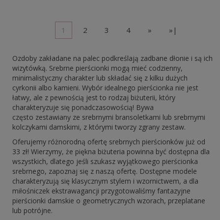
1
2
3
4
»
»|
Ozdoby zakładane na palec podkreślają zadbane dłonie i są ich
wizytówką. Srebrne pierścionki mogą mieć codzienny,
minimalistyczny charakter lub składać się z kilku dużych
cyrkonii albo kamieni. Wybór idealnego pierścionka nie jest
łatwy, ale z pewnością jest to rodzaj biżuterii, który
charakteryzuje się ponadczasowością! Bywa
często zestawiany ze srebrnymi bransoletkami lub srebrnymi
kolczykami damskimi, z którymi tworzy zgrany zestaw.
Oferujemy różnorodną ofertę srebrnych pierścionków już od
33 zł! Wierzymy, że piękna biżuteria powinna być dostępna dla
wszystkich, dlatego jeśli szukasz wyjątkowego pierścionka
srebrnego, zapoznaj się z naszą ofertę. Dostępne modele
charakteryzują się klasycznym stylem i wzornictwem, a dla
miłośniczek ekstrawagancji przygotowaliśmy fantazyjne
pierścionki damskie o geometrycznych wzorach, przeplatane
lub potrójne.