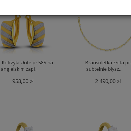
Kolczyki złote pr.585 na
Bransoletka złota pr
angielskim zapi...
subtelnie błysz...
958,00 zł
2 490,00 zł