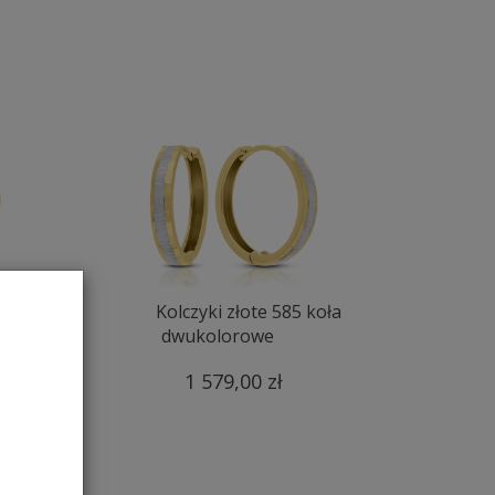
oła
Kolczyki złote 585 koła
dwukolorowe
1 579,00 zł