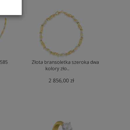
.585
Złota bransoletka szeroka dwa
kolory zło...
2 856,00 zł