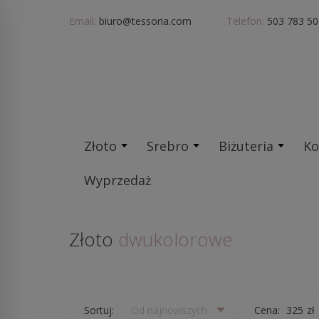
Email:
biuro@tessoria.com
Telefon:
503 783 50
Złoto
Srebro
Biżuteria
Ko
Wyprzedaż
Złoto
dwukolorowe
Sortuj:
Od najnowszych
Cena:
zł