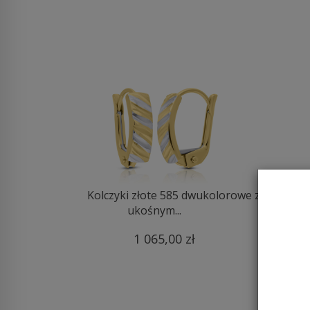
Kolczyki złote 585 dwukolorowe z
Kol
ukośnym...
1 065,00 zł