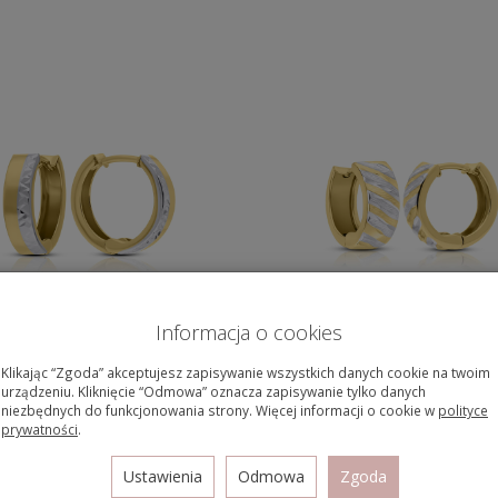
czyki złote 585 dwukolorowe
Kolczyki złote 585 k
Informacja o cookies
koła
dwukolorowy wzór
Klikając “Zgoda” akceptujesz zapisywanie wszystkich danych cookie na twoim
1 045,00 zł
1 260,00 zł
urządzeniu. Kliknięcie “Odmowa” oznacza zapisywanie tylko danych
niezbędnych do funkcjonowania strony. Więcej informacji o cookie w
polityce
prywatności
.
Ustawienia
Odmowa
Zgoda