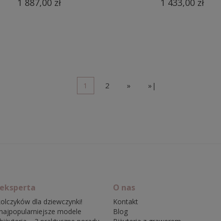
1 887,00 zł
1 433,00 zł
1
2
»
»|
 eksperta
O nas
olczyków dla dziewczynki!
Kontakt
najpopularniejsze modele
Blog