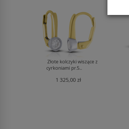
Złote kolczyki wiszące z
cyrkoniami pr.5...
1 325,00 zł