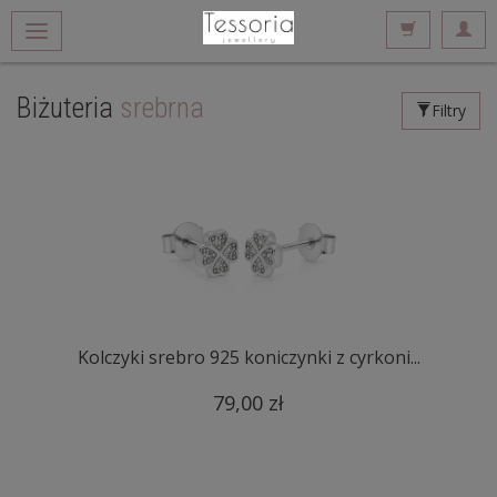
Biżuteria
srebrna
Filtry
Kolczyki srebro 925 koniczynki z cyrkoni...
79,00 zł