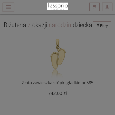
Biżuteria
z
okazji
narodzin
dziecka
Filtry
Złota zawieszka stópki gładkie pr.585
742,00 zł