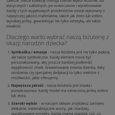
zawsze. Nasze kolekcje oferują szeroki wybór wzorów, od
klasycznych i subtelnych, po nowoczesne i wyrafinowane.
Każdy z tych wyjątkowych przedmiotów został wykonany z
najwyższej jakości materiałów, takich jak złoto lub srebro
wysokiej próby, gwarantując nie tylko estetykę, ale także
trwałość.
Dlaczego warto wybrać naszą biżuterię z
okazji narodzin dziecka?
Symbolika i emocje
- nasza biżuteria jest nie tylko piękna,
ale także symboliczna. Każdy element może być
personalizowany, aby jeszcze bardziej podkreślić
wyjątkowość chwili. Grawerowanie imienia dziecka, daty
urodzenia czy specjalnej dedykacji to tylko niektóre z
możliwości, jakie oferujemy.
Najwyższa jakość
- nasza biżuteria jest trwała i
ponadczasowa. Każdy model ma oznaczoną próbę srebra
lub złota.
Szeroki wybór
: - w naszym sklepie znajdziesz zarówno
delikatne, minimalistyczne wzory, jak i bardziej
wyrafinowane projekty. Każda mama znajdzie coś, co