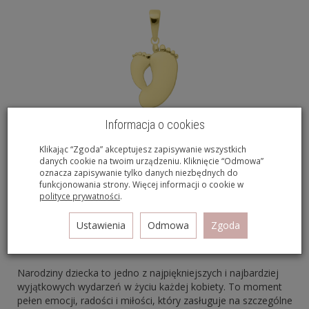
Informacja o cookies
Złota zawieszka stópki pr.585
Klikając “Zgoda” akceptujesz zapisywanie wszystkich
952,00 zł
danych cookie na twoim urządzeniu. Kliknięcie “Odmowa”
oznacza zapisywanie tylko danych niezbędnych do
funkcjonowania strony. Więcej informacji o cookie w
polityce prywatności
.
Ustawienia
Odmowa
Zgoda
Narodziny dziecka to jedno z najpiękniejszych i najbardziej
wyjątkowych wydarzeń w życiu każdej kobiety. To moment
pełen emocji, radości i miłości, który zasługuje na szczególne