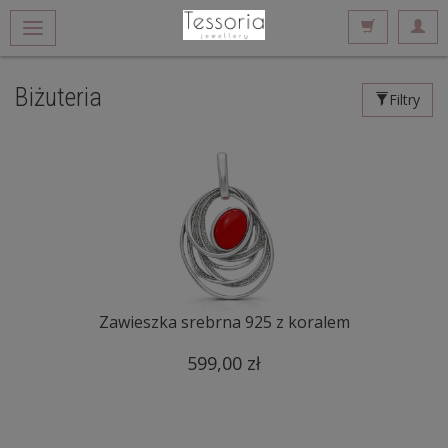
Biżuteria
Filtry
Zawieszka srebrna 925 z koralem
599,00 zł