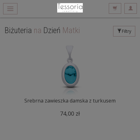
Biżuteria
na
Dzień
Matki
Filtry
Srebrna zawieszka damska z turkusem
74,00 zł