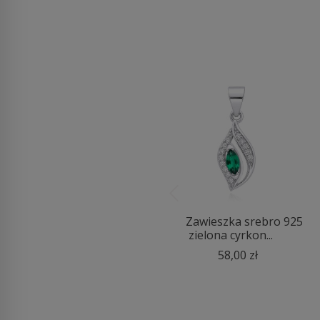
Zawieszka srebrna
Zawieszka srebro 925
złocona serce gła...
zielona cyrkon...
59,00 zł
58,00 zł