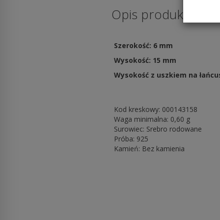
Opis produktu
Szerokość: 6 mm
Wysokość: 15 mm
Wysokość z uszkiem na łańcu
Kod kreskowy: 000143158
Waga minimalna: 0,60 g
Surowiec: Srebro rodowane
Próba: 925
Kamień: Bez kamienia