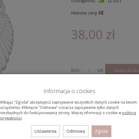
Dostępność:
(
2
szt.)
Historia ceny
38,00 zł
Ilość:
szt.
dodaj do ko
Płatność za pobr
Informacja o cookies
Przelewy24
Szybkie płatności B
Klikając “Zgoda” akceptujesz zapisywanie wszystkich danych cookie na twoim
urządzeniu. Kliknięcie “Odmowa” oznacza zapisywanie tylko danych
niezbędnych do funkcjonowania strony. Więcej informacji o cookie w
polityce
prywatności
.
Ustawienia
Odmowa
Zgoda