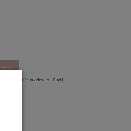
szyka
aniem, Płatność przelewem, PayU,
lik.