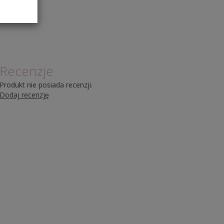
Recenzje
Produkt nie posiada recenzji.
Dodaj recenzję