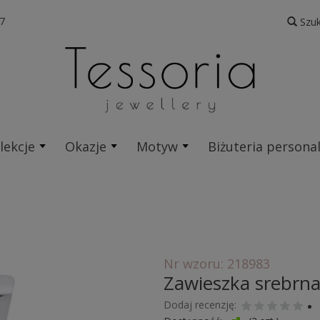
7
Szuk
lekcje
Okazje
Motyw
Biżuteria persona
Nr wzoru: 218983
Zawieszka srebrna
Dodaj recenzję: